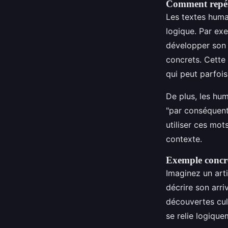
Comment repére
Les textes hum
logique. Par ex
développer son 
concrets. Cette 
qui peut parfois 
De plus, les hum
"par conséquent"
utiliser ces mo
contexte.
Exemple concr
Imaginez un art
décrire son arri
découvertes cul
se relie logiqu