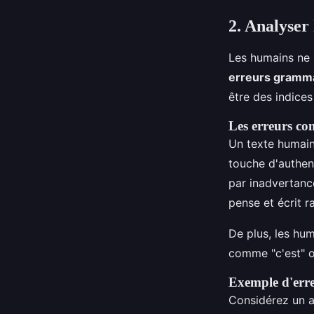
2. Analyser 
Les humains ne s
erreurs gramma
être des indices
Les erreurs co
Un texte humain
touche d'authenti
par inadvertance
pense et écrit 
De plus, les hum
comme "c'est" ou
Exemple d'err
Considérez un art