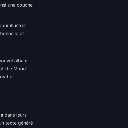
insi une couche
our illustrer
tionnelle et
 nouvel album,
 of the Moon'
loyd et
ns
dans leurs
'un texte généré