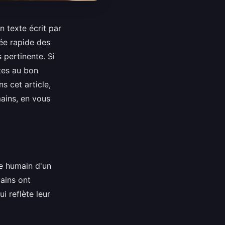
 texte écrit par
cée rapide des
 pertinente. Si
tes au bon
ns cet article,
mains, en vous
te humain d'un
ains ont
i reflète leur