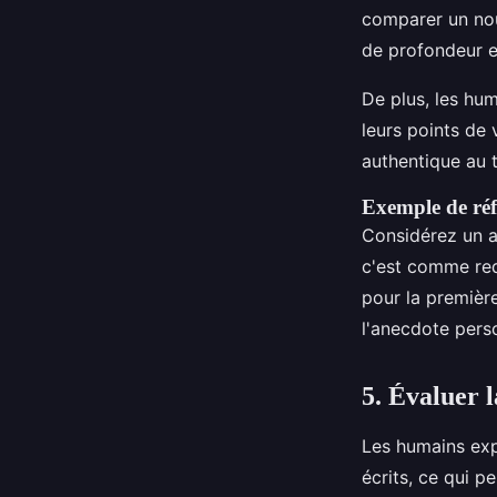
comparer un nou
de profondeur e
De plus, les hu
leurs points de 
authentique au te
Exemple de réf
Considérez un ar
c'est comme red
pour la premièr
l'anecdote pers
5. Évaluer l
Les humains ex
écrits, ce qui p