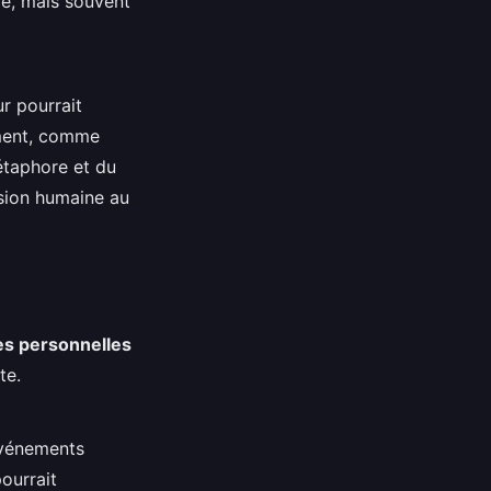
yle, mais souvent
r pourrait
ement, comme
métaphore et du
nsion humaine au
s personnelles
te.
événements
pourrait