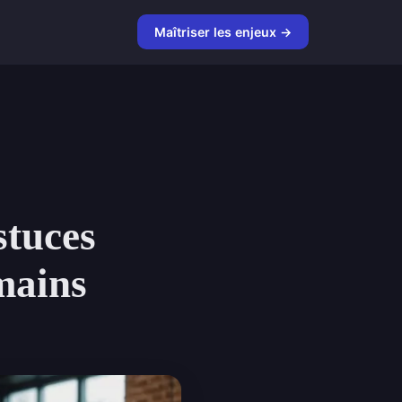
Maîtriser les enjeux →
stuces
umains