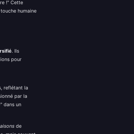
re !" Cette
ne touche humaine
rsifié
. Ils
tions pour
 reflétant la
sionné par la
" dans un
aisons
de