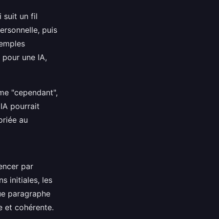
 suit un fil
rsonnelle, puis
xemples
 pour une IA,
e "cependant",
IA pourrait
priée au
encer par
 initiales, les
que paragraphe
e et cohérente.