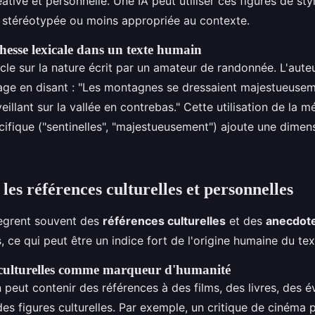
ative et personnelle. Une IA peut utiliser ces figures de st
 stéréotypée ou moins appropriée au contexte.
hesse lexicale dans un texte humain
cle sur la nature écrit par un amateur de randonnée. L'auteu
age en disant : "Les montagnes se dressaient majestueus
veillant sur la vallée en contrebas." Cette utilisation de la 
cifique ("sentinelles", "majestueusement") ajoute une dime
les références culturelles et personnelles
ègrent souvent des
références culturelles
et des
anecdote
s, ce qui peut être un indice fort de l'origine humaine du tex
 culturelles comme marqueur d'humanité
 peut contenir des références à des films, des livres, des 
des figures culturelles. Par exemple, un critique de cinéma 