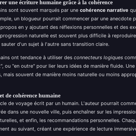
r une écriture humaine grâce à la cohérence
ains sont souvent marqués par une
cohérence narrative
qui
emple, un blogueur pourrait commencer par une anecdote pe
propos en y ajoutant des réflexions personnelles et des e
progression naturelle est souvent plus difficile à reproduire
sauter d'un sujet à l'autre sans transition claire.
ains ont tendance à utiliser des
connecteurs logiques
comm
, ou "en outre" pour lier leurs idées de manière fluide. Une 
ts, mais souvent de manière moins naturelle ou moins appro
et de cohérence humaine
icle de voyage écrit par un humain. L'auteur pourrait comm
vée dans une nouvelle ville, puis enchaîner sur les impressions
turelles, et enfin, les recommandations personnelles. Cha
ement au suivant, créant une expérience de lecture immersiv