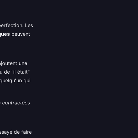
perfection. Les
ques
peuvent
ajoutent une
 de "il était"
 quelqu'un qui
 contractées
essayé de faire