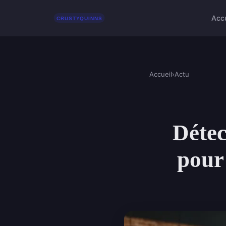
Accu
Accueil
›
Actu
Détec
pour 