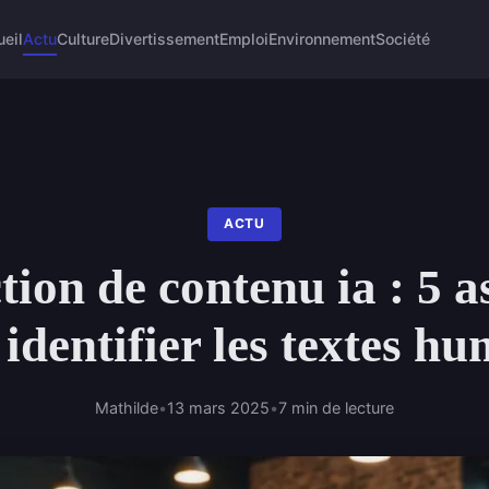
eil
Actu
Culture
Divertissement
Emploi
Environnement
Société
ACTU
tion de contenu ia : 5 a
identifier les textes h
Mathilde
•
13 mars 2025
•
7 min de lecture