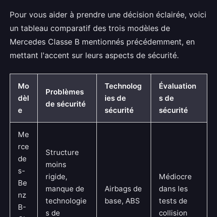
Pour vous aider à prendre une décision éclairée, voici
un tableau comparatif des trois modèles de
Mercedes Classe B mentionnés précédemment, en
mettant l'accent sur leurs aspects de sécurité.
Mo
Technolog
Évaluation
Problèmes
dèl
ies de
s de
de sécurité
e
sécurité
sécurité
Me
rce
Structure
de
moins
s-
rigide,
Médiocre
Be
manque de
Airbags de
dans les
nz
technologie
base, ABS
tests de
B-
s de
collision