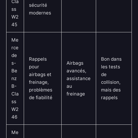
Cla
sécurité
ss
modernes
W2
45
Me
rce
de
Rappels
Bon dans
s-
Airbags
pour
les tests
Be
avancés,
airbags et
de
nz
assistance
freinage,
collision,
B-
au
problèmes
mais des
Cla
freinage
de fiabilité
rappels
ss
W2
46
Me