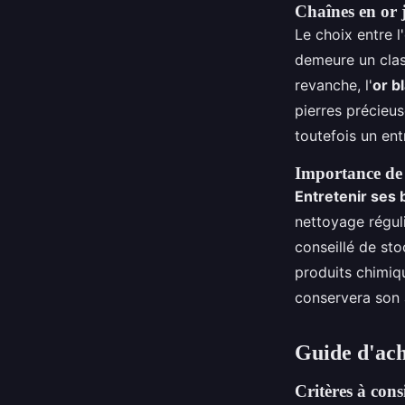
Chaînes en or 
Le choix entre l
demeure un class
revanche, l'
or b
pierres précieu
toutefois un ent
Importance de l
Entretenir ses 
nettoyage réguli
conseillé de st
produits chimiq
conservera son 
Guide d'ach
Critères à cons