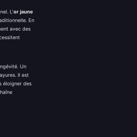
nel. L'
or jaune
ditionnelle. En
ment avec des
cessitent
ongévité. Un
yures. Il est
s éloigner des
chaîne