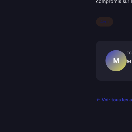
compromis sur l
Actu
EC
M
Ma
← Voir tous les a