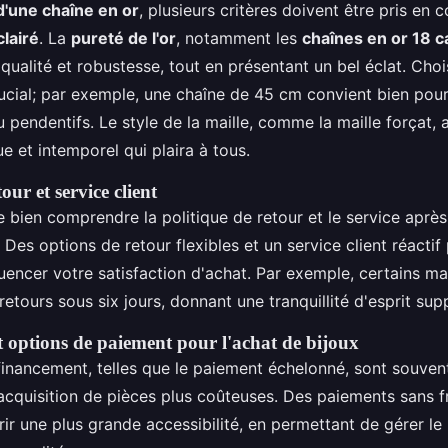
d'une chaîne en or
, plusieurs critères doivent être pris en
clairé
. La
pureté de l'or
, notamment les
chaînes en or 18 c
qualité et robustesse, tout en présentant un bel éclat. Choi
ucial; par exemple, une chaîne de 45 cm convient bien pou
 pendentifs. Le style de la maille, comme la maille forçat, 
e et intemporel qui plaira à tous.
our et service client
 bien comprendre la politique de retour et le service aprè
t. Des options de retour flexibles et un service client réacti
uencer votre satisfaction d'achat. Par exemple, certains m
etours sous six jours, donnant une tranquillité d'esprit sup
 options de paiement pour l'achat de bijoux
financement, telles que le paiement échelonné, sont souvent
 l'acquisition de pièces plus coûteuses. Des paiements sans f
rir une plus grande accessibilité, en permettant de gérer l