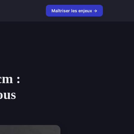
Maîtriser les enjeux →
cm :
ous