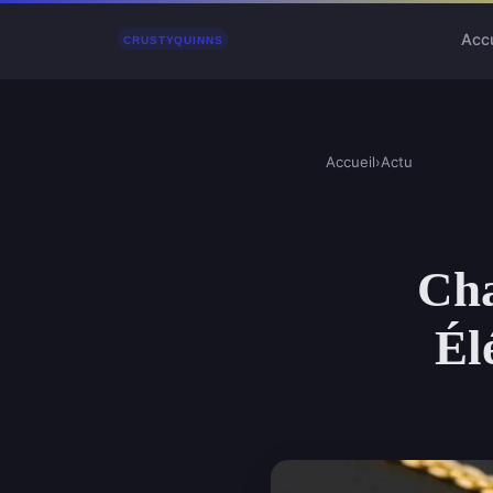
Accu
Accueil
›
Actu
Cha
Él