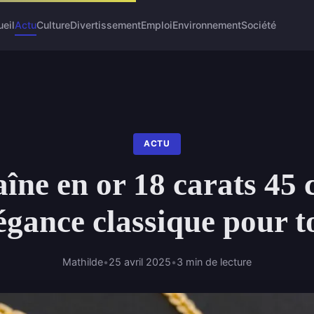
eil
Actu
Culture
Divertissement
Emploi
Environnement
Société
ACTU
îne en or 18 carats 45 
égance classique pour t
Mathilde
•
25 avril 2025
•
3 min de lecture