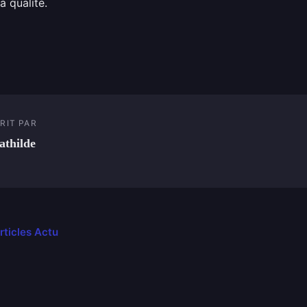
a qualité.
RIT PAR
thilde
rticles Actu