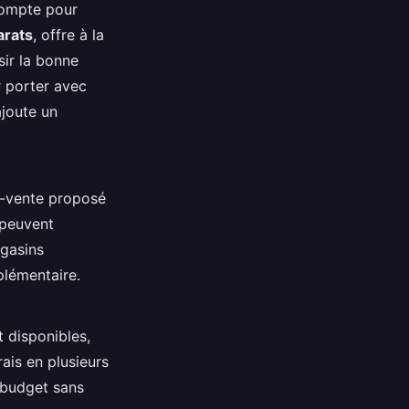
 compte pour
arats
, offre à la
sir la bonne
r porter avec
ajoute un
s-vente proposé
f peuvent
agasins
plémentaire.
 disponibles,
rais en plusieurs
e budget sans