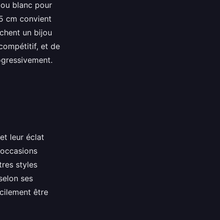
e ou blanc pour
45 cm convient
chent un bijou
compétitif, et de
ogressivement.
t leur éclat
x occasions
tres styles
selon ses
cilement être