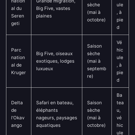
nation
Grande migration,
sèche
ule
al du
Big Five, vastes
(mai à
, à
Seren
plaines
octobre)
pie
geti
d
Vé
Saison
Parc
hic
Big Five, oiseaux
sèche
nation
ule
exotiques, lodges
(mai à
al de
, à
luxueux
septemb
Kruger
pie
re)
d
Ba
Delta
Safari en bateau,
Saison
tea
de
éléphants
sèche
u,
l'Okav
nageurs, paysages
(mai à
vé
ango
aquatiques
octobre)
hic
ule