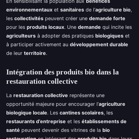
En sensibilisant la population aux
bénéfices
environnementaux
et
sanitaires
de l’
agriculture bio
,
les
collectivités
peuvent créer une
demande forte
pour les
produits locaux
. Une
demande
qui incite les
agriculteurs
à adopter des pratiques
biologiques
et
à participer activement au
développement durable
de leur
territoire
.
Intégration des produits bio dans la
restauration collective
La
restauration collective
représente une
opportunité majeure pour encourager l’
agriculture
biologique locale
. Les
cantines scolaires
, les
restaurants d’entreprise
et les
établissements de
santé
peuvent devenir des vitrines de la
bio
restauration
en intégrant des
produits bio
dans leurs