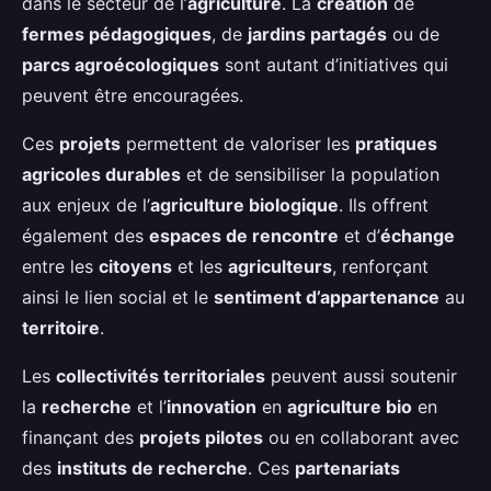
dans le secteur de l’
agriculture
. La
création
de
fermes pédagogiques
, de
jardins partagés
ou de
parcs agroécologiques
sont autant d’initiatives qui
peuvent être encouragées.
Ces
projets
permettent de valoriser les
pratiques
agricoles durables
et de sensibiliser la population
aux enjeux de l’
agriculture biologique
. Ils offrent
également des
espaces de rencontre
et d’
échange
entre les
citoyens
et les
agriculteurs
, renforçant
ainsi le lien social et le
sentiment d’appartenance
au
territoire
.
Les
collectivités territoriales
peuvent aussi soutenir
la
recherche
et l’
innovation
en
agriculture bio
en
finançant des
projets pilotes
ou en collaborant avec
des
instituts de recherche
. Ces
partenariats