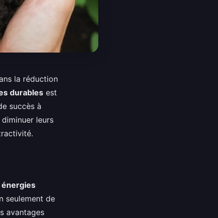
ns la réduction
es durables
est
 de succès à
diminuer leurs
ractivité.
s
énergies
n seulement de
des avantages