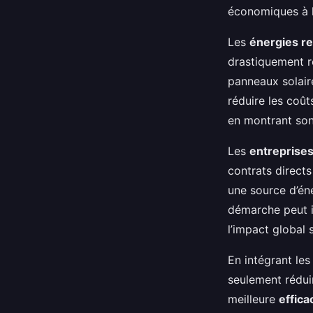
économiques à 
Les
énergies r
drastiquement r
panneaux solaire
réduire les coûts
en montrant so
Les
entreprise
contrats direct
une source d’éne
démarche peut i
l’impact global s
En intégrant le
seulement rédui
meilleure
effica