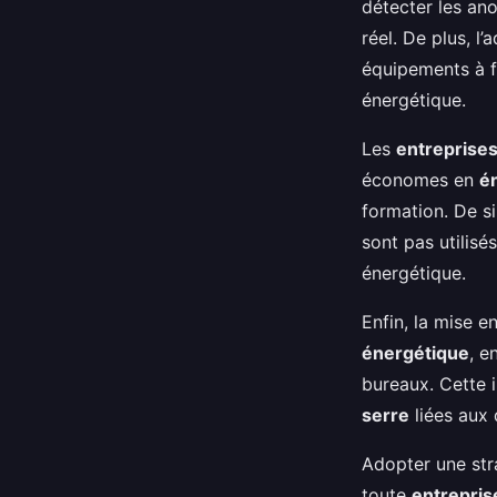
détecter les anom
réel. De plus, l
équipements à f
énergétique.
Les
entreprise
économes en
é
formation. De s
sont pas utilisé
énergétique.
Enfin, la mise e
énergétique
, e
bureaux. Cette 
serre
liées aux 
Adopter une str
toute
entrepris