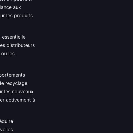
ndance aux
ur les produits
 essentielle
les distributeurs
 où les
mportements
de recyclage.
ur les nouveaux
per activement à
éduire
velles