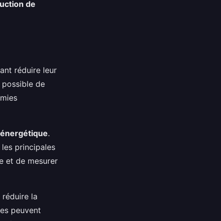
uction de
ant réduire leur
st possible de
omies
é énergétique
.
 les principales
re et de mesurer
 réduire la
mes peuvent