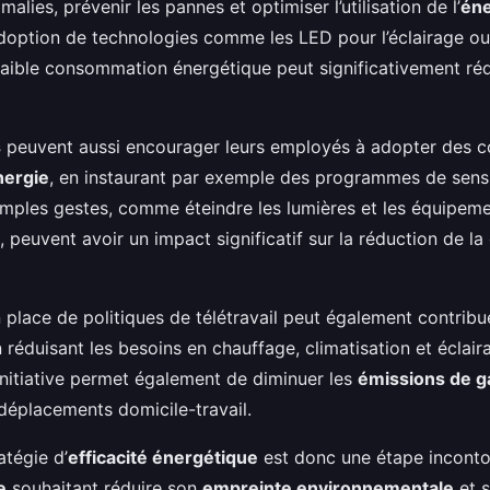
alies, prévenir les pannes et optimiser l’utilisation de l’
éne
’adoption de technologies comme les LED pour l’éclairage ou
aible consommation énergétique peut significativement rédu
s
peuvent aussi encourager leurs employés à adopter des
nergie
, en instaurant par exemple des programmes de sensib
imples gestes, comme éteindre les lumières et les équipemen
s, peuvent avoir un impact significatif sur la réduction de 
n place de politiques de télétravail peut également contribue
n réduisant les besoins en chauffage, climatisation et éclai
initiative permet également de diminuer les
émissions de ga
déplacements domicile-travail.
atégie d’
efficacité énergétique
est donc une étape inconto
e
souhaitant réduire son
empreinte environnementale
et s