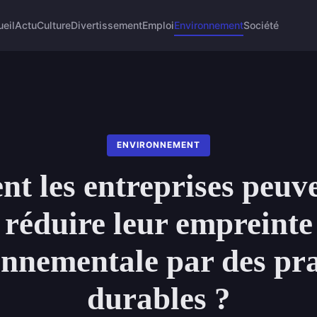
eil
Actu
Culture
Divertissement
Emploi
Environnement
Société
ENVIRONNEMENT
 les entreprises peuve
réduire leur empreinte
nnementale par des pr
durables ?