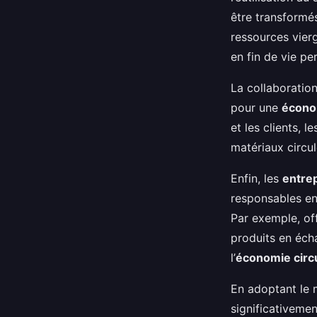
être transformé
ressources vier
en fin de vie pe
La collaboration
pour une
économ
et les clients, l
matériaux circu
Enfin, les
entre
responsables en 
Par exemple, off
produits en éch
l’
économie circu
En adoptant le 
significativemen