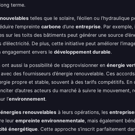
long terme.
enouvelables
telles que le solaire, l’éolien ou l’hydraulique 
éduire l’empreinte
carbone
d’une
entreprise
. Par exemple, 
s sur les toits des bâtiments peut générer une source d’én
 d’électricité. De plus, cette initiative peut améliorer l’imag
n engagement envers le
développement durable
.
s
ont aussi la possibilité de s’approvisionner en
énergie ver
s avec des fournisseurs d’énergie renouvelable. Ces accords
rgie propre et stable, souvent à des tarifs compétitifs. En 
nciter d’autres acteurs du marché à suivre le mouvement, r
ur l’
environnement
.
s
énergies renouvelables
à leurs opérations, les
entreprise
re leur
empreinte environnementale
, mais également béné
cité énergétique
. Cette approche s’inscrit parfaitement da