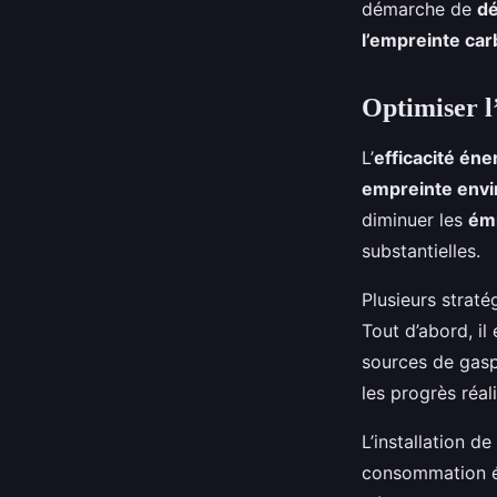
démarche de
dé
l’empreinte ca
Optimiser l
L’
efficacité éne
empreinte env
diminuer les
émi
substantielles.
Plusieurs straté
Tout d’abord, il
sources de gasp
les progrès réal
L’installation d
consommation é