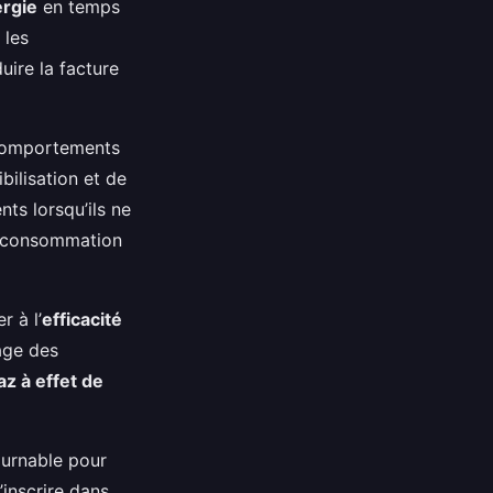
rgie
en temps
 les
ire la facture
 comportements
ilisation et de
ts lorsqu’ils ne
la consommation
r à l’
efficacité
rage des
z à effet de
urnable pour
’inscrire dans