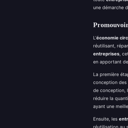
une démarche 
Promouvoir 
L’
économie circ
réutilisant, rép
entreprises
, ce
en apportant d
La première éta
conception des
de conception, 
réduire la quant
ayant une meill
Ensuite, les
ent
réutilisation au