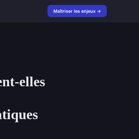
Maîtriser les enjeux →
nt-elles
atiques