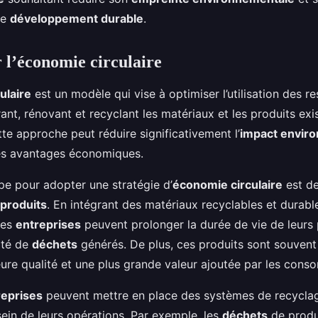
de
développement durable
.
l’économie circulaire
ulaire
est un modèle qui vise à optimiser l’utilisation des r
arant, rénovant et recyclant les matériaux et les produits exi
tte approche peut réduire significativement l’
impact envir
es avantages économiques.
pe pour adopter une stratégie d’
économie circulaire
est de
produits
. En intégrant des matériaux recyclables et durabl
les
entreprises
peuvent prolonger la durée de vie de leurs 
ité de
déchets
générés. De plus, ces produits sont souve
eure qualité et une plus grande valeur ajoutée par les cons
reprises
peuvent mettre en place des systèmes de recycla
 sein de leurs opérations. Par exemple, les
déchets
de produ