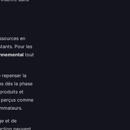
essources en
stants. Pour les
onnemental
tout
 repenser la
es dès la phase
produits et
nt perçus comme
ommateurs.
ge et de
ction peuvent